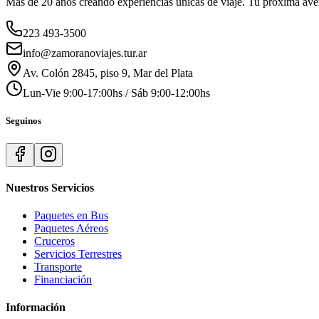
Más de 20 años creando experiencias únicas de viaje. Tu próxima ave
223 493-3500
info@zamoranoviajes.tur.ar
Av. Colón 2845, piso 9, Mar del Plata
Lun-Vie 9:00-17:00hs / Sáb 9:00-12:00hs
Seguinos
Nuestros Servicios
Paquetes en Bus
Paquetes Aéreos
Cruceros
Servicios Terrestres
Transporte
Financiación
Información