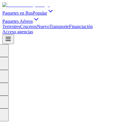
Paquetes en Bus
Popular
Paquetes Aéreos
Terrestres
Cruceros
Nuevo
Transporte
Financiación
Acceso agencias