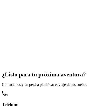
Hoteles seleccionados y servicios de primera calidad
Flexibilidad Total
Opciones de pago flexibles y políticas de cancelación claras
4.8
/5
•
+500
reseñas verificadas
¿Listo para tu próxima aventura?
Contactanos y empezá a planificar el viaje de tus sueños
Teléfono