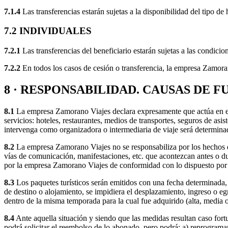
7.1.4
Las transferencias estarán sujetas a la disponibilidad del tipo de 
7.2 INDIVIDUALES
7.2.1
Las transferencias del beneficiario estarán sujetas a las condicio
7.2.2
En todos los casos de cesión o transferencia, la empresa Zamoran
8 · RESPONSABILIDAD. CAUSAS DE F
8.1
La empresa Zamorano Viajes declara expresamente que actúa en el ca
servicios: hoteles, restaurantes, medios de transportes, seguros de as
intervenga como organizadora o intermediaria de viaje será determina
8.2
La empresa Zamorano Viajes no se responsabiliza por los hechos qu
vías de comunicación, manifestaciones, etc. que acontezcan antes o du
por la empresa Zamorano Viajes de conformidad con lo dispuesto por 
8.3
Los paquetes turísticos serán emitidos con una fecha determinada, e
de destino o alojamiento, se impidiera el desplazamiento, ingreso o e
dentro de la misma temporada para la cual fue adquirido (alta, media o
8.4
Ante aquella situación y siendo que las medidas resultan caso fort
podrá solicitar el reembolso de lo abonado, pero podrá: a) reprogramar