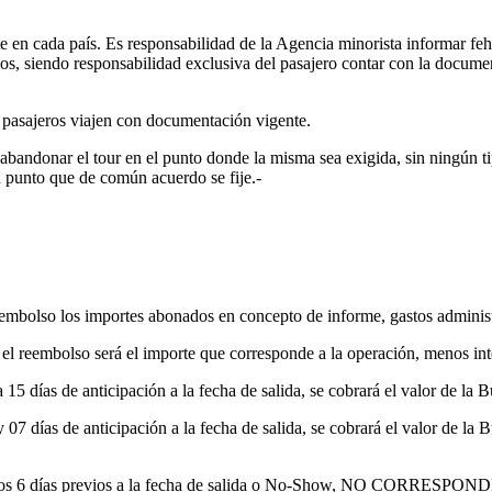
nte en cada país. Es responsabilidad de la Agencia minorista informar fe
tinos, siendo responsabilidad exclusiva del pasajero contar con la docu
os pasajeros viajen con documentación vigente.
 abandonar el tour en el punto donde la misma sea exigida, sin ningún t
un punto que de común acuerdo se fije.-
embolso los importes abonados en concepto de informe, gastos administra
 el reembolso será el importe que corresponde a la operación, menos int
5 días de anticipación a la fecha de salida, se cobrará el valor de la B
 07 días de anticipación a la fecha de salida, se cobrará el valor de l
o de los 6 días previos a la fecha de salida o No-Show, NO CO