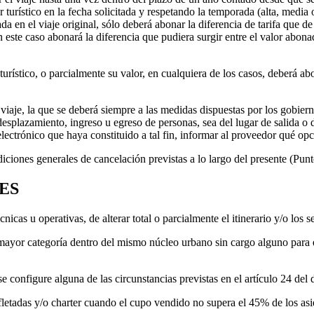
 turístico en la fecha solicitada y respetando la temporada (alta, media o
a en el viaje original, sólo deberá abonar la diferencia de tarifa que de 
En este caso abonará la diferencia que pudiera surgir entre el valor abo
rístico, o parcialmente su valor, en cualquiera de los casos, deberá abon
aje, la que se deberá siempre a las medidas dispuestas por los gobiernos
desplazamiento, ingreso u egreso de personas, sea del lugar de salida o de
lectrónico que haya constituido a tal fin, informar al proveedor qué opc
iciones generales de cancelación previstas a lo largo del presente (Punt
ES
cas u operativas, de alterar total o parcialmente el itinerario y/o los 
mayor categoría dentro del mismo núcleo urbano sin cargo alguno para el
configure alguna de las circunstancias previstas en el artículo 24 del
 fletadas y/o charter cuando el cupo vendido no supera el 45% de los asi