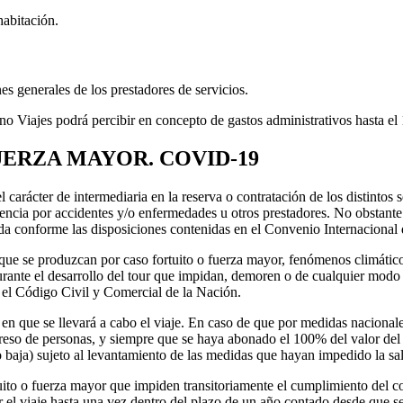
habitación.
nes generales de los prestadores de servicios.
o Viajes podrá percibir en concepto de gastos administrativos hasta el
UERZA MAYOR. COVID-19
rácter de intermediaria en la reserva o contratación de los distintos se
istencia por accidentes y/o enfermedades u otros prestadores. No obstant
da conforme las disposiciones contenidas en el Convenio Internacional 
e se produzcan por caso fortuito o fuerza mayor, fenómenos climáticos 
rante el desarrollo del tour que impidan, demoren o de cualquier modo a
el Código Civil y Comercial de la Nación.
n que se llevará a cabo el viaje. En caso de que por medidas nacionales,
greso de personas, y siempre que se haya abonado el 100% del valor del 
 baja) sujeto al levantamiento de las medidas que hayan impedido la sal
uito o fuerza mayor que impiden transitoriamente el cumplimiento del co
 el viaje hasta una vez dentro del plazo de un año contado desde que se