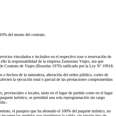
 10% del monto del contrato.
rvicios vinculados e incluidos en el respectivo tour o reservación de
e ello la responsabilidad de la empresa Zamorano Viajes, sea que
de Contrato de Viajes (Bruselas 1970) ratificado por la Ley Nº 19918.
o hechos de la naturaleza, alteración del orden público, cortes de
fecten la ejecución total o parcial de las prestaciones comprometidas
 provinciales o locales, tanto en el lugar de partida como en el lugar
paquete turístico, se permitirá una sola reprogramación sin cargo
ida.-
ntrato, el pasajero que ha abonado el 100% del paquete turístico, no
 levanten las medidas que impidieron la salida, sin ningún tipo de