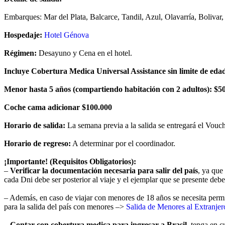
Embarques: Mar del Plata, Balcarce, Tandil, Azul, Olavarría, Bolivar,
Hospedaje:
Hotel Génova
Régimen:
Desayuno y Cena en el hotel.
Incluye Cobertura Medica Universal Assistance sin limite de eda
Menor hasta 5 años (compartiendo habitación con 2 adultos): $5
Coche cama adicionar $100.000
Horario de salida:
La semana previa a la salida se entregará el Vouch
Horario de regreso:
A determinar por el coordinador.
¡Importante! (Requisitos Obligatorios):
–
Verificar la documentación necesaria para salir del país
, ya que
cada Dni debe ser posterior al viaje y el ejemplar que se presente debe
– Además, en caso de viajar con menores de 18 años se necesita permiso
para la salida del país con menores –>
Salida de Menores al Extranjer
–
Contar con cobertura medica para ingresar a Brasil
, tenga en c