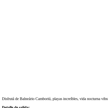
Elegí tu fecha
11 días / 7 noches
diciembre
Pasajeros
2
pasajeros
3
pasajeros
4
pasajeros
Total:
$3.311.998
1er
pasajero
$1.655.999
2do
pasajero
$1.655.999
Total general
$3.311.998
Para
2
pasajero
s
·
Habitación doble
*
Impuestos incluidos
Contactar a un Vendedor
Ver políticas de cancelación
Ver políticas de Universal Assistance
Ver financiación disponible
Disfrutá de Balneário Camboriú, playas increíbles, vida nocturna vibr
Detalle de salida: