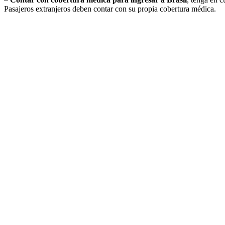
Pasajeros extranjeros deben contar con su propia cobertura médica.
Balneario Camboriú, Brasil
Camboriú por Ruta 226
Salida el
28 de diciembre de 2026
11 días / 7 noches
Fecha de impresión:
7/8/2026
Detalle de la salida
Disfrutá de Balneário Camboriú, playas increíbles, vida nocturna vibr
Detalle de salida:
Embarques: Mar del Plata, Balcarce, Tandil, Azul, Olavarría, Bolivar,
Hospedaje:
Hotel Génova