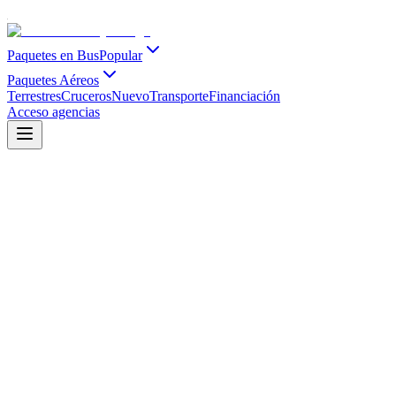
Paquetes en Bus
Popular
Paquetes Aéreos
Terrestres
Cruceros
Nuevo
Transporte
Financiación
Acceso agencias
Navidad y Año Nuevo 2026