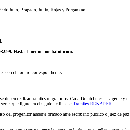
 9 de Julio, Bragado, Junin, Rojas y Pergamino.
d.
03.999. Hasta 1 menor por habitación.
er con el horario correspondiente.
 se deben realizar trámites migratorios. Cada Dni debe estar vigente y 
 ser el que figura en el siguiente link –>
Tramites RENAPER
 del progenitor ausente firmado ante escribano publico o juez de paz + 
o
uenta que nuestros paquetes la tienen incluida para aquellas personas ha