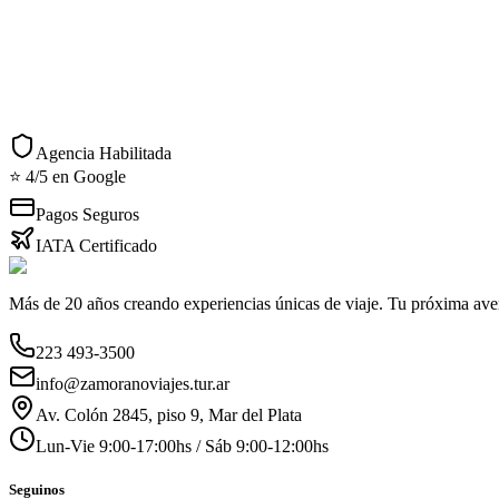
1.5 % de Gastos bancarios y Administrativos
Acciones Rápidas
Consultar por WhatsApp
Imprimir detalles
Agencia Habilitada
⭐ 4/5 en Google
Pagos Seguros
IATA Certificado
Más de 20 años creando experiencias únicas de viaje. Tu próxima ave
223 493-3500
info@zamoranoviajes.tur.ar
Av. Colón 2845, piso 9, Mar del Plata
Lun-Vie 9:00-17:00hs / Sáb 9:00-12:00hs
Seguinos