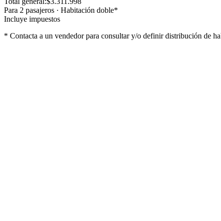
Total general:
$3.311.998
Para
2
pasajero
s
·
Habitación doble
*
Incluye impuestos
* Contacta a un vendedor para consultar y/o definir distribución de ha
Lo que incluye
Coordinador permanente
Media pension
Cobertura Universal Assistance
Seguro de Accidentes Personales
Lo que no incluye
Bebidas
Comidas en ruta
Excursiones Opcionales
Entradas a Parques Nacionales, Provinciales, Museos y Reservas 