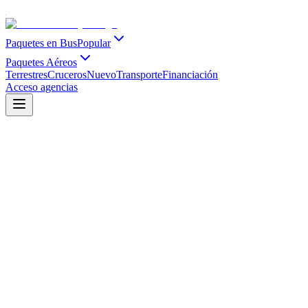
Paquetes en Bus
Popular
Paquetes Aéreos
Terrestres
Cruceros
Nuevo
Transporte
Financiación
Acceso agencias
Septiembre a Diciembre 2026