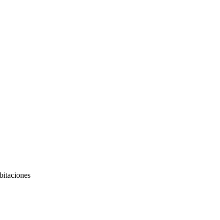
ionales.
ando asistencia y acompañamiento permanente.
er con el horario correspondiente.
bitaciones