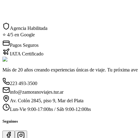
Acciones Rápidas
Consultar por WhatsApp
Imprimir detalles
Agencia Habilitada
⭐ 4/5 en Google
Pagos Seguros
IATA Certificado
Más de 20 años creando experiencias únicas de viaje. Tu próxima ave
223 493-3500
info@zamoranoviajes.tur.ar
Av. Colón 2845, piso 9, Mar del Plata
Lun-Vie 9:00-17:00hs / Sáb 9:00-12:00hs
Seguinos