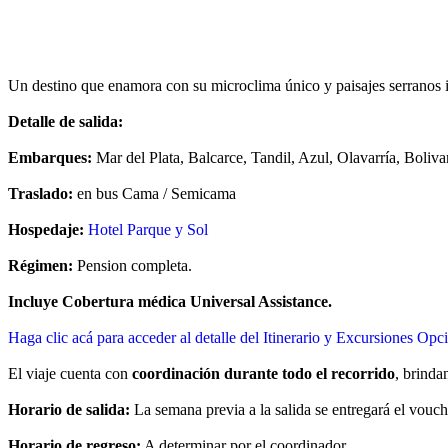
Ver políticas de cancelación
Ver políticas de Universal Assistance
Ver financiación disponible
Un destino que enamora con su microclima único y paisajes serranos inc
Detalle de salida:
Embarques:
Mar del Plata, Balcarce, Tandil, Azul, Olavarría, Boliv
Traslado:
en bus Cama / Semicama
Hospedaje:
Hotel Parque y Sol
Régimen:
Pension completa.
Incluye Cobertura médica Universal Assistance.
Haga clic acá para acceder al detalle del Itinerario y Excursiones Opc
El viaje cuenta con
coordinación durante todo el recorrido
, brind
Horario de salida:
La semana previa a la salida se entregará el vouch
Horario de regreso:
A determinar por el coordinador.