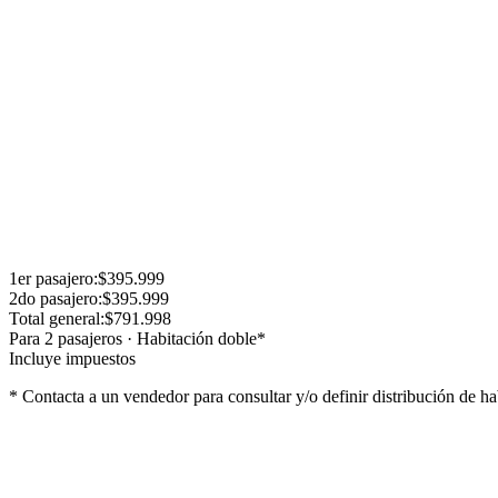
Hospedaje:
Hotel Parque y Sol
Régimen:
Pension completa.
Incluye Cobertura médica Universal Assistance.
Haga clic acá para acceder al detalle del Itinerario y Excursiones Opc
El viaje cuenta con
coordinación durante todo el recorrido
, brind
Horario de salida:
La semana previa a la salida se entregará el vouch
Horario de regreso:
A determinar por el coordinador.
1er
pasajero
:
$395.999
2do
pasajero
:
$395.999
Total general:
$791.998
Para
2
pasajero
s
·
Habitación doble
*
Incluye impuestos
* Contacta a un vendedor para consultar y/o definir distribución de ha
Lo que incluye
Coordinador permanente