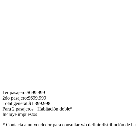
Traslado:
en bus Cama / Semicama
Hospedaje:
2 noches de hotel en Mendoza
Hotel Cordon del Plata
y 
Régimen:
Media pensión.
Traslados:
Termas de Cacheuta
Incluye Cobertura médica Universal Assistance.
El viaje cuenta con
coordinación durante todo el recorrido
, brind
Horario de salida:
La semana previa a la salida se entregará el vouch
Horario de regreso:
A determinar por el coordinador.
1er
pasajero
:
$699.999
2do
pasajero
:
$699.999
Total general:
$1.399.998
Para
2
pasajero
s
·
Habitación doble
*
Incluye impuestos
* Contacta a un vendedor para consultar y/o definir distribución de ha