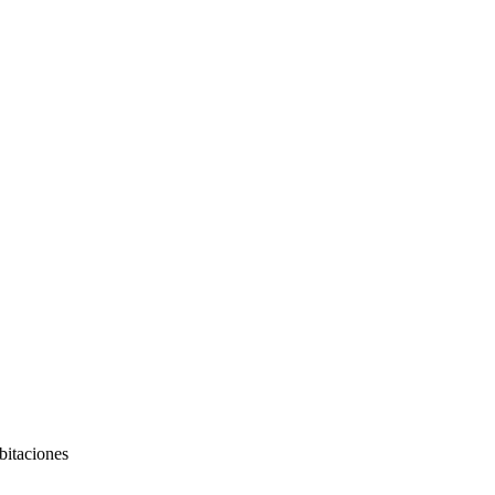
2 noches de hotel en San Rafael
Apart Milenium
ando asistencia y acompañamiento permanente.
er con el horario correspondiente.
bitaciones