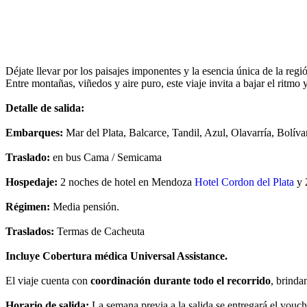
Ver políticas de cancelación
Ver políticas de Universal Assistance
Ver financiación disponible
Déjate llevar por los paisajes imponentes y la esencia única de la reg
Entre montañas, viñedos y aire puro, este viaje invita a bajar el ritmo
Detalle de salida:
Embarques:
Mar del Plata, Balcarce, Tandil, Azul, Olavarría, Bolív
Traslado:
en bus Cama / Semicama
Hospedaje:
2 noches de hotel en Mendoza
Hotel Cordon del Plata
y 
Régimen:
Media pensión.
Traslados:
Termas de Cacheuta
Incluye Cobertura médica Universal Assistance.
El viaje cuenta con
coordinación durante todo el recorrido
, brind
Horario de salida:
La semana previa a la salida se entregará el vouch