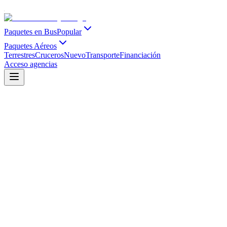
Paquetes en Bus
Popular
Paquetes Aéreos
Terrestres
Cruceros
Nuevo
Transporte
Financiación
Acceso agencias
Verano 2027