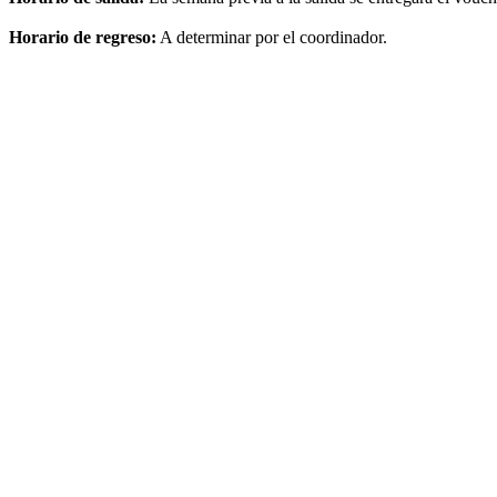
Horario de regreso:
A determinar por el coordinador.
Mendoza, Argentina
Mendoza & San Rafael | Con Termas de C
Salida el
31 de enero de 2027
7 días / 4 noches
Fecha de impresión:
9/8/2026
Detalle de la salida
Déjate llevar por los paisajes imponentes y la esencia única de la reg
Entre montañas, viñedos y aire puro, este viaje invita a bajar el ritmo
Detalle de salida:
Embarques:
Mar del Plata, Balcarce, Tandil, Azul, Olavarría, Bolív