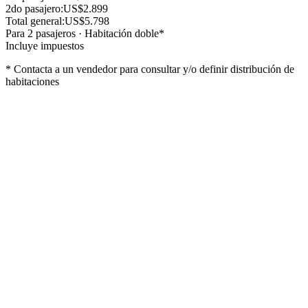
2do
pasajero
:
US$2.899
Total general:
US$5.798
Para
2
pasajero
s
·
Habitación doble
*
Incluye impuestos
* Contacta a un vendedor para consultar y/o definir distribución de
habitaciones
Lo que incluye
Pasaje aereo
Hoteleria all inclusive
Traslados segun programa
Reunion pre-viaje
Impuestos, gastos de reserva y administrativos
Lo que no incluye
Gastos personales
Tasa Turistica Hotel (En caso de que corresponda) – Aprox