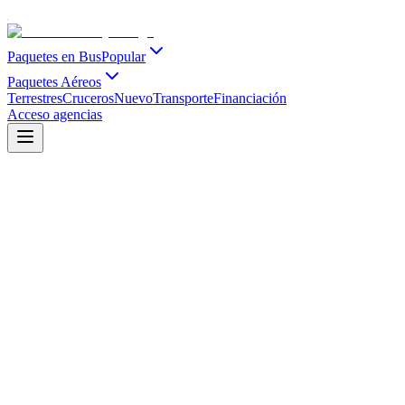
Paquetes en Bus
Popular
Paquetes Aéreos
Terrestres
Cruceros
Nuevo
Transporte
Financiación
Acceso agencias
Salidas Grupales Internacionales