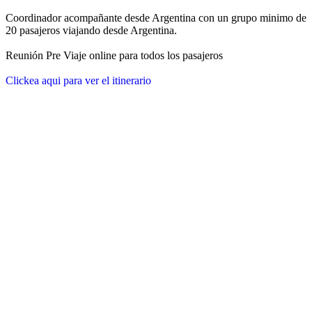
Coordinador acompañante desde Argentina con un grupo minimo de
20 pasajeros viajando desde Argentina.
Reunión Pre Viaje online para todos los pasajeros
Clickea aqui para ver el itinerario
Republica Dominicana
Punta Cana y Bayahibe
Salida el
25 de noviembre de 2026
11 días / 10 noches
Fecha de impresión:
8/8/2026
Detalle de la salida
Punta Cana te espera con su vibrante energía caribeña, resorts todo