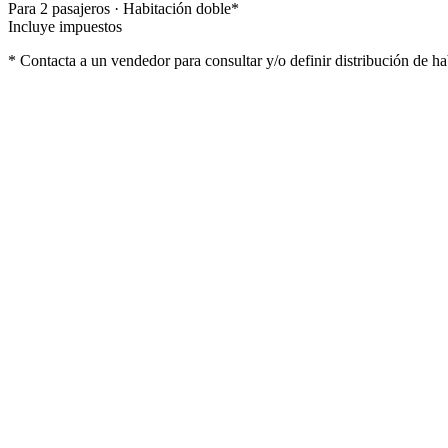
Para
2
pasajero
s
·
Habitación doble
*
Incluye impuestos
* Contacta a un vendedor para consultar y/o definir distribución de ha
Lo que incluye
Pension completa
Entretenimiento a bordo
Tasas portuarias y propinas
Gastos de reserva
Lo que no incluye
Wi fi
Excursiones opcionales
Spa
Servicios no especificados
Bebidas