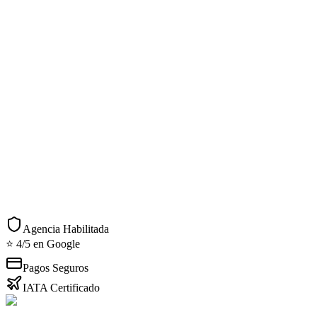
Reseñas de Viajeros
Acciones Rápidas
Consultar por WhatsApp
Imprimir detalles
Agencia Habilitada
⭐ 4/5 en Google
Pagos Seguros
IATA Certificado