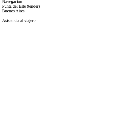
Navegacion
Punta del Este (tender)
Buenos Aires
Asistencia al viajero
Argentina, Brasil y Uruguay
Sudamerica - MSC Seaview
Salida el
17 de diciembre de 2026
8 días / 7 noches
Fecha de impresión:
6/8/2026
Detalle de la salida
Viví una experiencia única navegando a bordo del MSC Seaview.
Diversión, relax y vistas inolvidables en un viaje pensado para descon