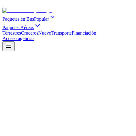
Paquetes en Bus
Popular
Paquetes Aéreos
Terrestres
Cruceros
Nuevo
Transporte
Financiación
Acceso agencias
Cruceros