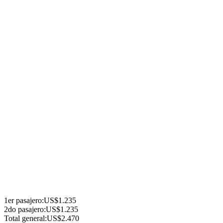
Tarifas sujetas a disponiblidad al momento de cotizar
Tarifa publicada en cabina interna, base doble
El programa incluye:
Charla pre-viaje
Traslado
Ida y vuelta desde Mar del Plata a la terminal de cruceros Quinquela 
Itinerario
Buenos Aires
Navegacion
Navegacion
Santos
Camboriu (tender)
Navegacion
Punta del Este (tender)
Buenos Aires
Asistencia al viajero
1er
pasajero
:
US$1.235
2do
pasajero
:
US$1.235
Total general:
US$2.470