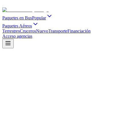
Paquetes en Bus
Popular
Paquetes Aéreos
Terrestres
Cruceros
Nuevo
Transporte
Financiación
Acceso agencias
AGOSTO 2026 EN PROMO