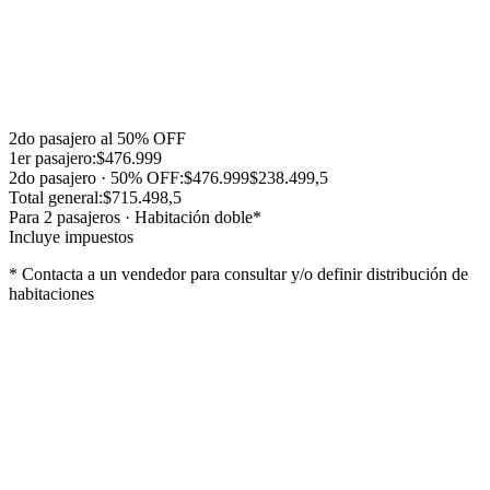
brindando asistencia y acompañamiento permanente.
Horario de salida:
La semana previa a la salida se entregará el
voucher con el horario correspondiente.
Horario de regreso:
A determinar por el coordinador.
2do pasajero al 50% OFF
1er
pasajero
:
$476.999
2do
pasajero
· 50% OFF
:
$476.999
$238.499,5
Total general:
$715.498,5
Para
2
pasajero
s
·
Habitación doble
*
Incluye impuestos
* Contacta a un vendedor para consultar y/o definir distribución de
habitaciones
Lo que incluye
Coordinador permanente
Pension completa
Cobertura Universal Assistance
Seguro de Accidentes Personales