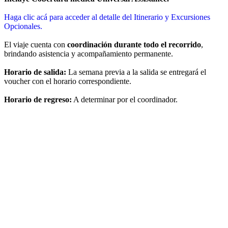
Haga clic acá para acceder al detalle del Itinerario y Excursiones
Opcionales.
El viaje cuenta con
coordinación durante todo el recorrido
,
brindando asistencia y acompañamiento permanente.
Horario de salida:
La semana previa a la salida se entregará el
voucher con el horario correspondiente.
Horario de regreso:
A determinar por el coordinador.
Villa Carlos Paz, Córdoba, Argentina.
Villa Carlos Paz 2do al 50%
Salida el
09 de agosto de 2026
7 días / 4 noches
Fecha de impresión:
7/8/2026