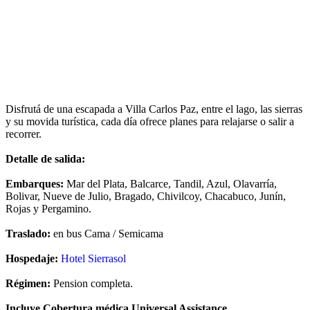
Impuestos incluidos
Contactar a un Vendedor
Ver políticas de cancelación
Ver políticas de Universal Assistance
Ver financiación disponible
Disfrutá de una escapada a Villa Carlos Paz, entre el lago, las sierras
y su movida turística, cada día ofrece planes para relajarse o salir a
recorrer.
Detalle de salida:
Embarques:
Mar del Plata, Balcarce, Tandil, Azul, Olavarría,
Bolivar, Nueve de Julio, Bragado, Chivilcoy, Chacabuco, Junín,
Rojas y Pergamino.
Traslado:
en bus Cama / Semicama
Hospedaje:
Hotel Sierrasol
Régimen:
Pension completa.
Incluye Cobertura médica Universal Assistance.