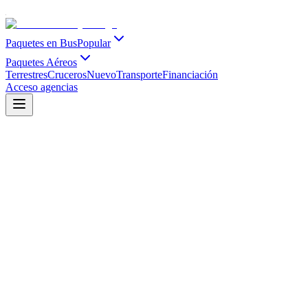
Paquetes en Bus
Popular
Paquetes Aéreos
Terrestres
Cruceros
Nuevo
Transporte
Financiación
Acceso agencias
Salidas Grupales Internacionales