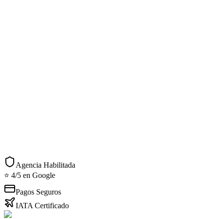
Alimentos y bebidas no especificados
Otras fechas disponibles
12 de enero de 2027
US$3.299
14 de marzo de 2027
US$3.299
Acciones Rápidas
Consultar por WhatsApp
Imprimir detalles
Agencia Habilitada
⭐ 4/5 en Google
Pagos Seguros
IATA Certificado