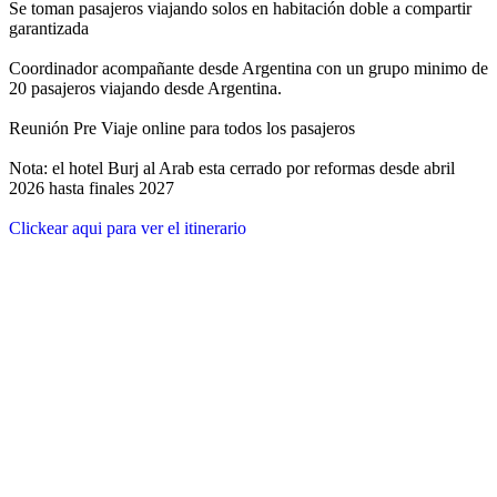
Se toman pasajeros viajando solos en habitación doble a compartir
garantizada
Coordinador acompañante desde Argentina con un grupo minimo de
20 pasajeros viajando desde Argentina.
Reunión Pre Viaje online para todos los pasajeros
Nota: el hotel Burj al Arab esta cerrado por reformas desde abril
2026 hasta finales 2027
Clickear aqui para ver el itinerario
Emiratos Arabes Unidos
Dubai y Abu Dhabi
Salida el
04 de diciembre de 2026
12 días / 10 noches
Fecha de impresión:
6/8/2026