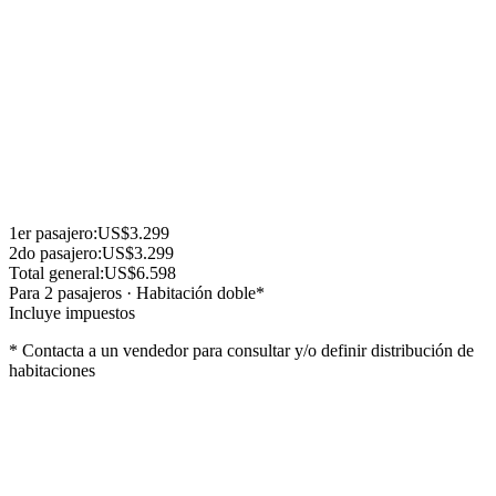
garantizada
Coordinador acompañante desde Argentina con un grupo minimo de
20 pasajeros viajando desde Argentina.
Reunión Pre Viaje online para todos los pasajeros
Nota: el hotel Burj al Arab esta cerrado por reformas desde abril
2026 hasta finales 2027
Clickear aqui para ver el itinerario
1er
pasajero
:
US$3.299
2do
pasajero
:
US$3.299
Total general:
US$6.598
Para
2
pasajero
s
·
Habitación doble
*
Incluye impuestos
* Contacta a un vendedor para consultar y/o definir distribución de
habitaciones
Lo que incluye
Pasaje aereo