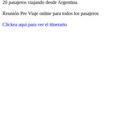
20 pasajeros viajando desde Argentina.
Reunión Pre Viaje online para todos los pasajeros
Clickea aqui para ver el itinerario
Republica Dominicana
Miches y Bayahibe
Salida el
07 de octubre de 2026
11 días / 10 noches
Fecha de impresión:
8/8/2026
Detalle de la salida
Escapá al frío y viajá con nosotros para disfrutar de unas vacaciones
inolvidables en República Dominicana.