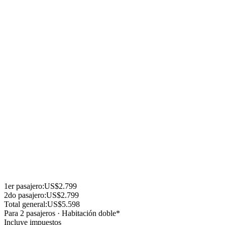
5 Noches en Bayahibe con All Inclusive – Hotel Viva Wyndham
Palace Dominicus Beach 4 Estrellas
Se toman pasajeros viajando solos en habitación doble a compartir
garantizada
Suplemento en habitacion single usd1120
Menores
Menores de 0 a 1 año cumplido pagan Usd 550
Menores de 2 a 10 años cumplidos 15 % de descuento sobre las
tarifas publicadas (Compartiendo habitación con 2 o mas adultos).
De 11 años en adelante pagan tarifa de adulto.
Coordinador acompañante desde Argentina con un grupo minimo de
20 pasajeros viajando desde Argentina.
Reunión Pre Viaje online para todos los pasajeros
Clickea aqui para ver el itinerario
1er
pasajero
:
US$2.799
2do
pasajero
:
US$2.799
Total general:
US$5.598
Para
2
pasajero
s
·
Habitación doble
*
Incluye impuestos