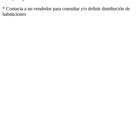
* Contacta a un vendedor para consultar y/o definir distribución de
habitaciones
Lo que incluye
Pasaje aereo
Hoteleria All inclusive
Reunion pre-viaje online
Traslados segun programa
Impuestos, gastos de reserva y administrativos
Lo que no incluye
Gastos personales
Tasa Turistica Hotel (En caso de que corresponda) – Aprox
USD 2 x dia x Persona de pago directo al hotel
Seguro de Asistencia Médica Assist Card AC150 (OPCIONAL
USD 80 por Persona) para pasajeros de HASTA 74 Años (En el