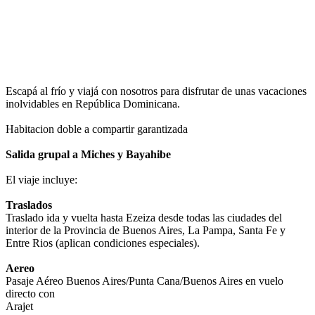
Impuestos incluidos
Contactar a un Vendedor
Ver políticas de cancelación
Ver políticas de Universal Assistance
Escapá al frío y viajá con nosotros para disfrutar de unas vacaciones
inolvidables en República Dominicana.
Habitacion doble a compartir garantizada
Salida grupal a Miches y Bayahibe
El viaje incluye:
Traslados
Traslado ida y vuelta hasta Ezeiza desde todas las ciudades del
interior de la Provincia de Buenos Aires, La Pampa, Santa Fe y
Entre Rios (aplican condiciones especiales).
Aereo
Pasaje Aéreo Buenos Aires/Punta Cana/Buenos Aires en vuelo
directo con
Arajet