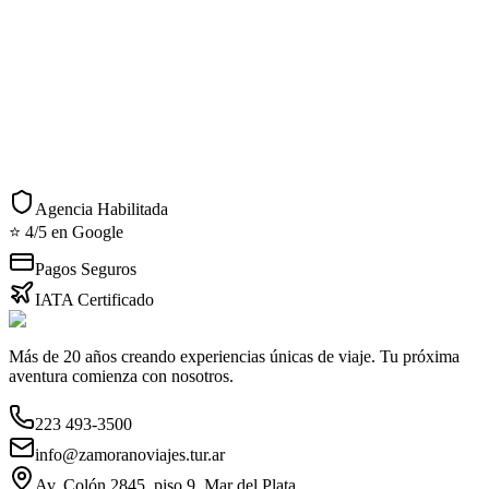
caso de pasajeros de 75 a 84 tiene un recargo del 50 % sobre la
tarifa publidada). En el caso de Pasajeros de 85 años o mas no se
puede aplicar este seguro -se debe cotizar una opción aparte que es
mas cara-
Acciones Rápidas
Consultar por WhatsApp
Imprimir detalles
Agencia Habilitada
⭐ 4/5 en Google
Pagos Seguros
IATA Certificado
Más de 20 años creando experiencias únicas de viaje. Tu próxima
aventura comienza con nosotros.
223 493-3500
info@zamoranoviajes.tur.ar
Av. Colón 2845, piso 9, Mar del Plata