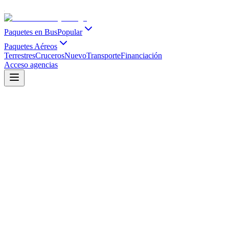
Paquetes en Bus
Popular
Paquetes Aéreos
Terrestres
Cruceros
Nuevo
Transporte
Financiación
Acceso agencias
Salidas Grupales Internacionales