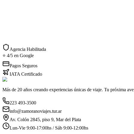
$476.999
Acciones Rápidas
Consultar por WhatsApp
Imprimir detalles
Agencia Habilitada
⭐ 4/5 en Google
Pagos Seguros
IATA Certificado
Más de 20 años creando experiencias únicas de viaje. Tu próxima ave
223 493-3500
info@zamoranoviajes.tur.ar
Av. Colón 2845, piso 9, Mar del Plata
Lun-Vie 9:00-17:00hs / Sáb 9:00-12:00hs