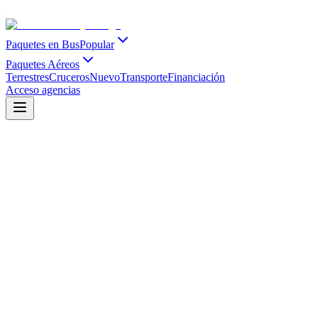
Paquetes en Bus
Popular
Paquetes Aéreos
Terrestres
Cruceros
Nuevo
Transporte
Financiación
Acceso agencias
AGOSTO 2026 EN PROMO