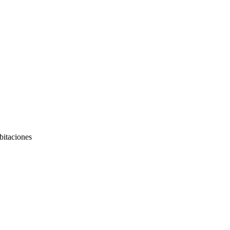
ionales.
ando asistencia y acompañamiento permanente.
er con el horario correspondiente.
bitaciones