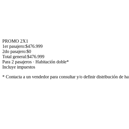
Haga clic acá para acceder al detalle del Itinerario y Excursiones Opc
El viaje cuenta con
coordinación durante todo el recorrido
, brind
Horario de salida:
La semana previa a la salida se entregará el vouch
Horario de regreso:
A determinar por el coordinador.
PROMO 2X1
1er
pasajero
:
$476.999
2do
pasajero
:
$0
Total general:
$476.999
Para
2
pasajero
s
·
Habitación doble
*
Incluye impuestos
* Contacta a un vendedor para consultar y/o definir distribución de ha
Lo que incluye
Coordinador permanente
Desayuno
Cobertura Universal Assistance
Seguro de Accidentes Personales