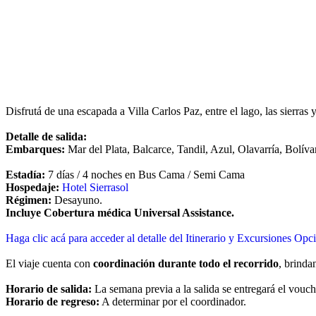
Impuestos incluidos
Contactar a un Vendedor
Ver políticas de cancelación
Ver políticas de Universal Assistance
Ver financiación disponible
Disfrutá de una escapada a Villa Carlos Paz, entre el lago, las sierras y
Detalle de salida:
Embarques:
Mar del Plata, Balcarce, Tandil, Azul, Olavarría, Bolív
Estadía:
7 días / 4 noches en Bus Cama / Semi Cama
Hospedaje:
Hotel Sierrasol
Régimen:
Desayuno.
Incluye Cobertura médica Universal Assistance.
Haga clic acá para acceder al detalle del Itinerario y Excursiones Opc
El viaje cuenta con
coordinación durante todo el recorrido
, brind
Horario de salida:
La semana previa a la salida se entregará el vouch
Horario de regreso:
A determinar por el coordinador.